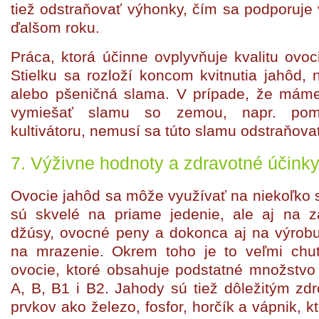
tiež odstraňovať výhonky, čím sa podporuje 
ďalšom roku.
Práca, ktorá účinne ovplyvňuje kvalitu ovoc
Stielku sa rozloží koncom kvitnutia jahôd, n
alebo pšeničná slama. V prípade, že mám
vymiešať slamu so zemou, napr. pom
kultivátoru, nemusí sa túto slamu odstraňova
7. Výživne hodnoty a zdravotné účinky
Ovocie jahôd sa môže využívať na niekoľko
sú skvelé na priame jedenie, ale aj na z
džúsy, ovocné peny a dokonca aj na výrobu
na mrazenie. Okrem toho je to veľmi chu
ovocie, ktoré obsahuje podstatné množstvo
A, B, B1 i B2. Jahody sú tiež dôležitým z
prvkov ako železo, fosfor, horčík a vápnik, 