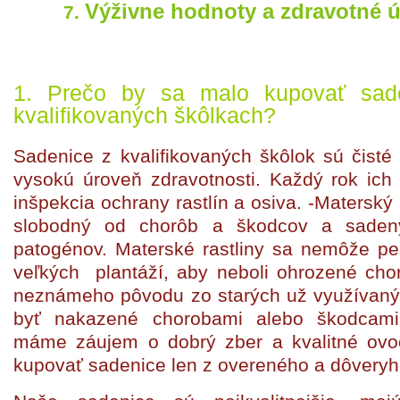
Výživne hodnoty a zdravotné ú
1. Prečo by sa malo kupovať sad
kvalifikovaných škôlkach?
Sadenice z kvalifikovaných škôlok sú čisté
vysokú úroveň zdravotnosti. Každý rok ich 
inšpekcia ochrany rastlín a osiva. -Materský
slobodný od chorôb a škodcov a sade
patogénov. Materské rastliny sa nemôže pes
veľkých plantáží, aby neboli ohrozené cho
neznámeho pôvodu zo starých už využívaný
byť nakazené chorobami alebo škodcami
máme záujem o dobrý zber a kvalitné ovo
kupovať sadenice len z overeného a dôvery