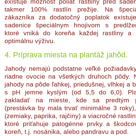
existuje možnosť poliať rastliny pred sad
takmer 100% rastlín prežije. Na špeci
zákazníka za dodatočný poplatok existuj
sadenice špeciálnym hnojivom s predlž
ktoré vniká do koreňa každej rastliny a 
optimálnu výživu.
4. Príprava miesta na plantáž jahôd.
Jahody nemajú podstatne veľké požiadavk
riadne ovocie na všetkých druhoch pôdy. N
jahody na pôde ľahkej, priedušnej, vlhkej a 
s pH jemne kyslým (od 5,5 do 6,0). Pl
zakladať na mieste, kde sa predtým p
(prestávka by mala trvať minimálne 3 roky), 
(zemiaky, paprika, rajčiny) a viacročné rastlin
ktoré priťahuje patogénne prvky a škodco
koreň, t.j. nosánika, alebo pandravu a pod.