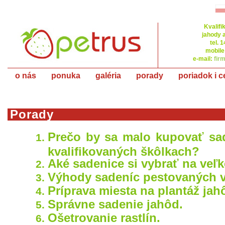
Kvalifi
jahody a
tel. 
mobile
e-mail:
fir
o nás
ponuka
galéria
porady
poriadok i c
Porady
Prečo by sa malo kupovať sa
kvalifikovaných škôlkach?
Aké sadenice si vybrať na veľk
Výhody sadeníc pestovaných v
Príprava miesta na plantáž jah
Správne sadenie jahôd.
Ošetrovanie rastlín.