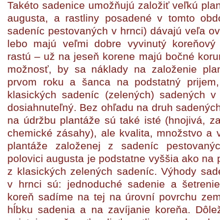
Takéto sadenice umožňujú založiť veľkú pla
augusta, a rastliny posadené v tomto obd
sadeníc pestovaných v hrnci) dávajú veľa ovo
lebo majú veľmi dobre vyvinutý koreňový
rastú – už na jeseň korene majú bočné kor
možnosť, by sa náklady na založenie plant
prvom roku a šanca na podstatný prijem,
klasických sadeníc (zelených) sadených v 
dosiahnuteľný. Bez ohľadu na druh sadenýc
na údržbu plantáže sú také isté (hnojivá, z
chemické zásahy), ale kvalita, množstvo a 
plantáže založenej z sadeníc pestovaný
polovici augusta je podstatne vyššia ako na 
z klasických zelených sadeníc. Výhody sad
v hrnci sú: jednoduché sadenie a šetrenie
koreň sadíme na tej na úrovní povrchu ze
hĺbku sadenia a na zavíjanie koreňa. Dôleži