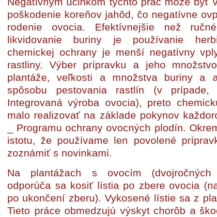
Negatívnym účinkom týchto prác môže byť 
poškodenie koreňov jahôd, čo negatívne ovpl
rodenie ovocia. Efektívnejšie než ruč
likvidovanie buriny je používanie herb
chemickej ochrany je menší negatívny vp
rastliny. Výber prípravku a jeho množstv
plantáže, veľkosti a množstva buriny a
spôsobu pestovania rastlín (v prípade,
Integrovaná výroba ovocia), preto chemic
malo realizovať na základe pokynov každo
_ Programu ochrany ovocných plodín. Okre
istotu, že používame len povolené prípr
zoznámiť s novinkami.
Na plantážach s ovocím (dvojročných 
odporúča sa kosiť lístia po zbere ovocia (n
po ukončení zberu). Vykosené lístie sa z pla
Tieto práce obmedzujú výskyt chorôb a ško