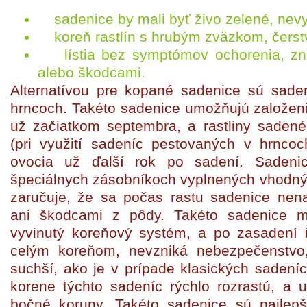
sadenice by mali byť živo zelené, nev
koreň rastlín s hrubým zväzkom, čerst
lístia bez symptómov ochorenia, zni
alebo škodcami.
Alternatívou pre kopané sadenice sú sade
hrncoch. Takéto sadenice umožňujú založeni
už začiatkom septembra, a rastliny sadené
(pri využití sadeníc pestovaných v hrncoc
ovocia už ďalší rok po sadení. Sadeni
špeciálnych zásobníkoch vyplnených vhodný
zaručuje, že sa počas rastu sadenice nen
ani škodcami z pôdy. Takéto sadenice m
vyvinutý koreňový systém, a po zasadení i
celým koreňom, nevzniká nebezpečenstvo
suchší, ako je v prípade klasických saden
korene týchto sadeníc rýchlo rozrastú, a 
bočné koruny. Takéto sadenice sú najlepš