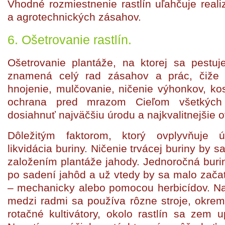
Vhodné rozmiestnenie rastlín uľahčuje real
a agrotechnických zásahov.
6. Ošetrovanie rastlín.
Ošetrovanie plantáže, na ktorej sa pestuj
znamená celý rad zásahov a prác, čiže li
hnojenie, mulčovanie, ničenie výhonkov, kose
ochrana pred mrazom Cieľom všetkých 
dosiahnuť najväčšiu úrodu a najkvalitnejšie o
Dôležitým faktorom, ktorý ovplyvňuje 
likvidácia buriny. Ničenie trvácej buriny by s
založením plantáže jahody. Jednoročná burina
po sadení jahôd a už vtedy by sa malo začať 
– mechanicky alebo pomocou herbicídov. Na 
medzi radmi sa používa rôzne stroje, okrem
rotačné kultivátory, okolo rastlín sa zem 