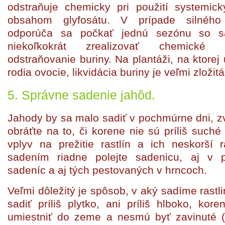
odstraňuje chemicky pri použití systemick
obsahom glyfosátu. V prípade silného
odporúča sa počkať jednú sezónu so s
niekoľkokrát zrealizovať chemické
odstraňovanie buriny. Na plantáži, na ktorej
rodia ovocie, likvidácia buriny je veľmi zložit
5. Správne sadenie jahôd.
Jahody by sa malo sadiť v pochmúrne dni, z
obráťte na to, či korene nie sú príliš suché
vplyv na prežitie rastlín a ich neskorší 
sadením riadne polejte sadenicu, aj v 
sadeníc a aj tých pestovaných v hrncoch.
Veľmi dôležitý je spôsob, v aký sadíme rastl
sadiť príliš plytko, ani príliš hlboko, kor
umiestniť do zeme a nesmú byť zavinuté (