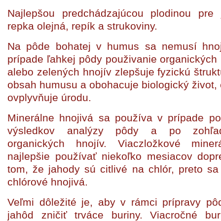
Najlepšou predchádzajúcou plodinou pre j
repka olejná, repík a strukoviny.
Na pôde bohatej v humus sa nemusí hnoj
prípade ľahkej pôdy použivanie organických h
alebo zelených hnojív zlepšuje fyzickú štruk
obsah humusu a obohacuje biologický život, č
ovplyvňuje úrodu.
Minerálne hnojivá sa používa v prípade po
výsledkov analýzy pôdy a po zohľad
organických hnojív. Viaczložkové miner
najlepšie používať niekoľko mesiacov dop
tom, že jahody sú citlivé na chlór, preto s
chlórové hnojivá.
Veľmi dôležité je, aby v rámci prípravy p
jahôd zničiť trváce buriny. Viacročné bur