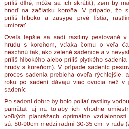
príliš dlhé, môže sa ich skrátiť), zem by ma
hneď na začiatku koreňa. V prípade, že sa
príliš hlboko a zasype prvé lístia, rastl
umierať.
Oveľa lepšie sa sadí rastliny pestované v
hrudu s koreňom, vďaka čomu o veľa čast
neschnú tak, ako zelené sadenice a v nevys
príliš hlbokého alebo príliš plytkého sadenia
hrudy s koreňom). V prípade sadeníc pesto
proces sadenia prebieha oveľa rýchlejšie, a
roku po sadení dávajú viac ovocia než v 
sadeníc.
Po sadení dobre by bolo poliať rastliny vodou
pamätať aj na to,aby ich vhodne umiest
veľkých plantážach optimálne vzdialenosti
sú: 80-90cm medzi radmi 30-35 cm v rade (z