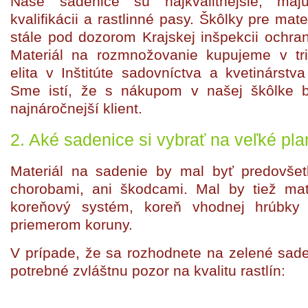
Naše sadenice sú najkvalitnejšie, ma
kvalifikácii a rastlinné pasy. Škôlky pre ma
stále pod dozorom Krajskej inšpekcii ochrany
Materiál na rozmnožovanie kupujeme v tri
elita v Inštitúte sadovníctva a kvetinárstv
Sme istí, že s nákupom v našej škôlke 
najnáročnejší klient.
2. Aké sadenice si vybrať na veľké pl
Materiál na sadenie by mal byť predovš
chorobami, ani škodcami. Mal by tiež mať
koreňový systém, koreň vhodnej hrúbk
priemerom koruny.
V prípade, že sa rozhodnete na zelené sade
potrebné zvláštnu pozor na kvalitu rastlín: