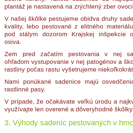
plantáž je nastavená na zrýchlený zber ovoci
V našej škôlke pestujeme obidva druhy sade
kvality, lebo pestované z elitného materiál
pod stálym dozorom Krajskej inšpekcie o
osiva.
Zem pred začatím pestovania v nej s
ohľadom vystupovanie v nej patogénov a šk
rastliny počas rastu vyšetrujeme niekoľkokrá
Nami ponúkané sadenice majú osvedčenia 
rastlinné pasy.
V prípade, že očakávate veľkú úrodu a najkva
využívajte len overené a dôveryhodné škôlky 
3. Výhody sadeníc pestovaných v hrnc